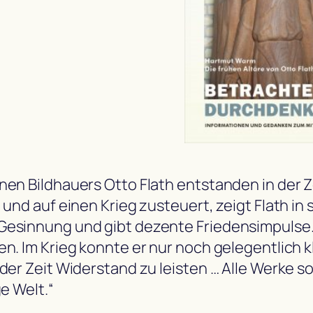
n Bildhauers Otto Flath entstanden in der Zeit
 und auf einen Krieg zusteuert, zeigt Flath in
Gesinnung und gibt dezente Friedensimpulse
en. Im Krieg konnte er nur noch gelegentlich 
der Zeit Widerstand zu leisten … Alle Werke so
e Welt.“